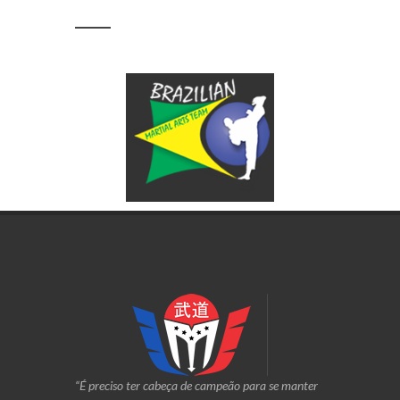
“É preciso ter cabeça de campeão para se manter