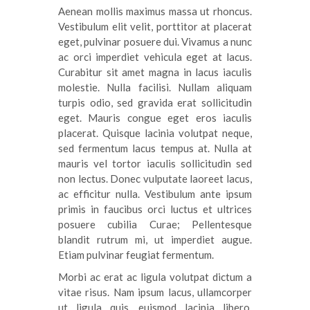
Aenean mollis maximus massa ut rhoncus.
Vestibulum elit velit, porttitor at placerat
eget, pulvinar posuere dui. Vivamus a nunc
ac orci imperdiet vehicula eget at lacus.
Curabitur sit amet magna in lacus iaculis
molestie. Nulla facilisi. Nullam aliquam
turpis odio, sed gravida erat sollicitudin
eget. Mauris congue eget eros iaculis
placerat. Quisque lacinia volutpat neque,
sed fermentum lacus tempus at. Nulla at
mauris vel tortor iaculis sollicitudin sed
non lectus. Donec vulputate laoreet lacus,
ac efficitur nulla. Vestibulum ante ipsum
primis in faucibus orci luctus et ultrices
posuere cubilia Curae; Pellentesque
blandit rutrum mi, ut imperdiet augue.
Etiam pulvinar feugiat fermentum.
Morbi ac erat ac ligula volutpat dictum a
vitae risus. Nam ipsum lacus, ullamcorper
ut ligula quis, euismod lacinia libero.