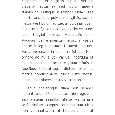
Suspendisse et sagittis sapien. Aenean
placerat lectus ex, sed rutrum magna
finibus et. Quisque a tempor enim. Cras
mollis, arcu nec pulvinar sagittis, sapien
metus vestibulum augue, ut pulvinar quam
mi ut urna. Quisque consequat lorem nunc,
quis feugiat tortor venenatis non.
Vivamus vel elementum eros, a varius
neque. Integer euismod fermentum quam.
Fusce venenatis in diam in tristique. Nam
ornare ac nulla vel varius. Interdum et
malesuada fames ac ante ipsum primis in
faucibus. Pellentesque dictum lorem ac
mattis condimentum. Nulla justo metus,
euismod at placerat eu, viverra non est.
Quisque scelerisque diam non semper
pellentesque. Proin auctor nibh egestas
sem pretium fringilla. Integer vel ornare
orci. Nullam tempus condimentum risus
non venenatis. In at tincidunt nisl, at