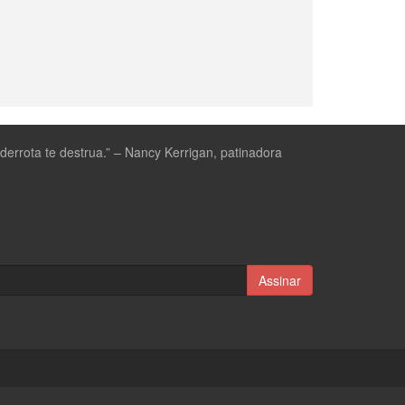
errota te destrua.”
– Nancy Kerrigan, patinadora
Assinar