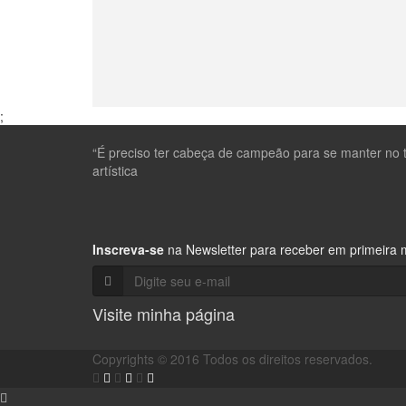
;
“É preciso ter cabeça de campeão para se manter no to
artística
Inscreva-se
na Newsletter para receber em primeira m
Visite minha página
Copyrights © 2016 Todos os direitos reservados.